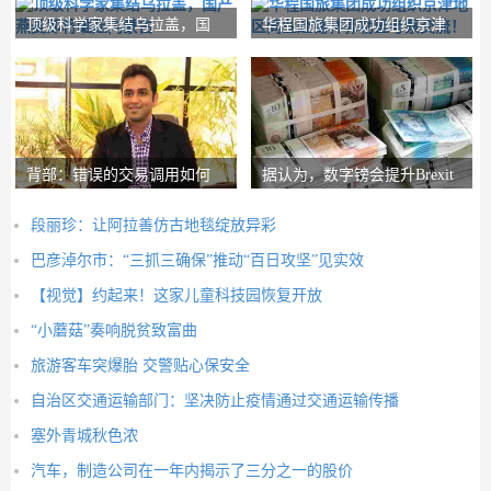
顶级科学家集结乌拉盖，国
华程国旅集团成功组织京津
产燕麦即将崛起内
地区同业赴锡林郭
背部：错误的交易调用如何
据认为，数字镑会提升Brexit
在路径上设置nith
Post-Brexit市
段丽珍：让阿拉善仿古地毯绽放异彩
巴彦淖尔市：“三抓三确保”推动“百日攻坚”见实效
【视觉】约起来！这家儿童科技园恢复开放
“小蘑菇”奏响脱贫致富曲
旅游客车突爆胎 交警贴心保安全
自治区交通运输部门：坚决防止疫情通过交通运输传播
塞外青城秋色浓
汽车，制造公司在一年内揭示了三分之一的股价