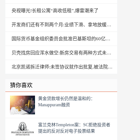
央视曝光!长租公寓“高收低租”,爆雷潮来了
开发商们还有不到两个月:业绩下滑、拿地放缓、巨债到期
国际货币基金组织委员会批准巴基斯坦的60亿美元贷款包
贝壳找房回应浑水做空:新房交易有两种方式未计入在内
北京凯诺拆迁律师:未签协议就作出批复,被法院判违法!
猜你喜欢
黄金贷款增长仍然是温和的：
Manappuram融资
富兰克林Templeton案：SC拒绝投资者
提出的反对反对电子投票结果