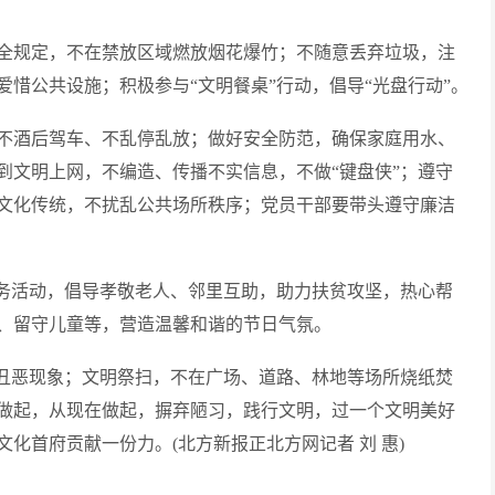
全规定，不在禁放区域燃放烟花爆竹；不随意丢弃垃圾，注
惜公共设施；积极参与“文明餐桌”行动，倡导“光盘行动”。
不酒后驾车、不乱停乱放；做好安全防范，确保家庭用水、
到文明上网，不编造、传播不实信息，不做“键盘侠”；遵守
文化传统，不扰乱公共场所秩序；党员干部要带头遵守廉洁
服务活动，倡导孝敬老人、邻里互助，助力扶贫攻坚，热心帮
、留守儿童等，营造温馨和谐的节日气氛。
会丑恶现象；文明祭扫，不在广场、道路、林地等场所烧纸焚
做起，从现在做起，摒弃陋习，践行文明，过一个文明美好
化首府贡献一份力。(北方新报正北方网记者 刘 惠)