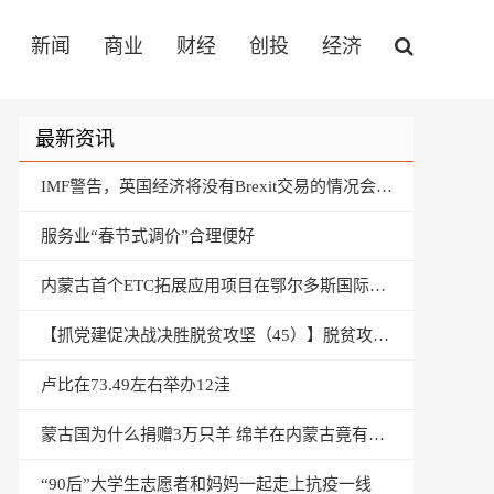
新闻
商业
财经
创投
经济
最新资讯
IMF警告，英国经济将没有Brexit交易的情况会缩小
服务业“春节式调价”合理便好
内蒙古首个ETC拓展应用项目在鄂尔多斯国际机场上线运行
【抓党建促决战决胜脱贫攻坚（45）】脱贫攻坚 不获全胜不收兵
卢比在73.49左右举办12洼
蒙古国为什么捐赠3万只羊 绵羊在内蒙古竟有这含义？
“90后”大学生志愿者和妈妈一起走上抗疫一线