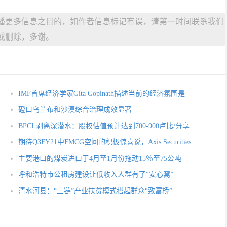
播更多信息之目的，如作者信息标记有误，请第一时间联系我们
或删除，多谢。
IMF首席经济学家Gita Gopinath描述当前的经济氛围是
磴口乌兰布和沙漠综合治理成效显著
BPCL剥离深潜水：股权估值预计达到700-900卢比/分享
期待Q3FY21中FMCG空间的积极惊喜说，Axis Securities
主要港口的煤炭进口于4月至1月份拖动15％至75公吨
呼和浩特市公租房建设让低收入人群有了“安心窝”
清水河县：“三链”产业扶贫模式搭起群众“致富桥”