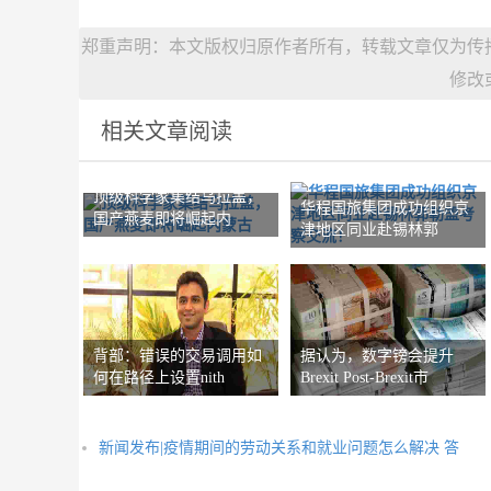
郑重声明：本文版权归原作者所有，转载文章仅为传
修改
相关文章阅读
顶级科学家集结乌拉盖，
华程国旅集团成功组织京
国产燕麦即将崛起内
津地区同业赴锡林郭
背部：错误的交易调用如
据认为，数字镑会提升
何在路径上设置nith
Brexit Post-Brexit市
新闻发布|疫情期间的劳动关系和就业问题怎么解决 答