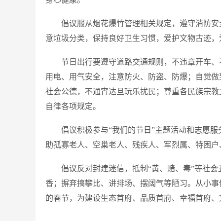
倡议服从烟花爆竹管理相关规定，遵守消防安
意垃圾分类，保持良好卫生习惯，爱护文物古迹，爱
节日出行要遵守道路交通规则，不违章开车、
用电、用气安全，注意防火、防盗、防爆；自觉做
社会公德，不通宵达旦玩乐扰民；尊重各民族宗教
自律各项规定。
倡议积极参与“我们的节日”主题活动和志愿
助孤寡老人、空巢老人、残疾人、军烈属、特困户
倡议反对封建迷信，抵制“黄、赌、毒”等社
香；摒弃搞攀比、讲排场、摆阔气等陋习。从小事
的春节，为建设生态首府、品质首府、幸福首府、文