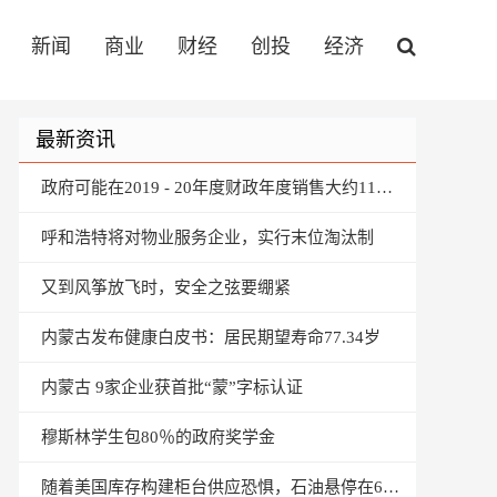
新闻
商业
财经
创投
经济
最新资讯
政府可能在2019 - 20年度财政年度销售大约110亿美元
呼和浩特将对物业服务企业，实行末位淘汰制
又到风筝放飞时，安全之弦要绷紧
内蒙古发布健康白皮书：居民期望寿命77.34岁
内蒙古 9家企业获首批“蒙”字标认证
穆斯林学生包80％的政府奖学金
随着美国库存构建柜台供应恐惧，石油悬停在6个月的峰值附近