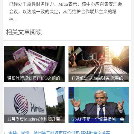
已经处于急性财务压力。Mitra表示，该中心应召集安理会
会议，以达成一致的决定，从而维护合作联邦主义的精
神。
相关文章阅读
轻松旅行规划师在IPO之前的
在逢低浏览Bajaj财务;完整的
锚索投资者获得2
圈子说，比L＆T
12月季度Mindtree净利润升至
GSAP不是一个偏离措施，会
326.5亿卢比
有更多的前进：RB
金华、泉州、扬州等三线城市房价过热 媒体吁全面落实