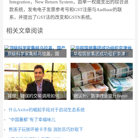
Integration，New Return System，由单一权威支出的综合退
款系统，发电电子发票参考号和GST注册与Aadhaar的联
系，并提出了GST法的改变和GSTN系统。
相关文章阅读
顶级科学家集结乌拉盖，国
华程国旅集团成功组织京津
产燕麦即将崛起内
地区同业赴锡林郭
背部：错误的交易调用如何
据认为，数字镑会提升Brexit
在路径上设置nith
Post-Brexit市
什么Axilor的崛起手段对于启动生态系统
“中国薯都”有了幸福味儿
熊孩子玩铁环被卡手指 消防员巧妙取下