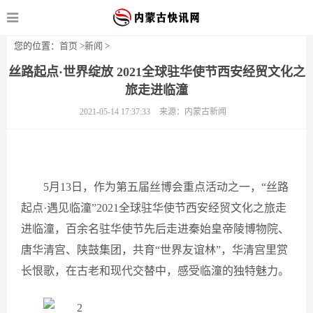
您的位置：
首页
>
新闻
>
丝路起点·世界绽放 2021全球驻华使节西安经贸文化之
旅走进临潼
2021-05-14 17:37:33
来源：内蒙古新闻
5月13日，作为第五届丝博会重点活动之一，“丝路
起点·遇见临潼”2021全球驻华使节西安经贸文化之旅走
进临潼，百余名驻华使节先后走进秦始皇帝陵博物院、
唐华清宫、陕鼓集团，共育“世界友谊林”，华清宫里赏
长恨歌，在古老和现代交替中，感受临潼的独特魅力。