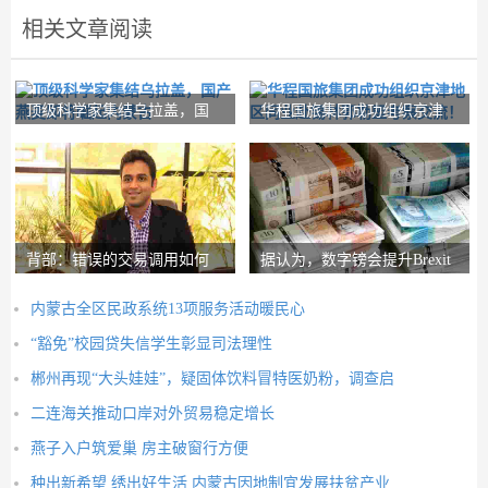
相关文章阅读
顶级科学家集结乌拉盖，国
华程国旅集团成功组织京津
产燕麦即将崛起内
地区同业赴锡林郭
背部：错误的交易调用如何
据认为，数字镑会提升Brexit
在路径上设置nith
Post-Brexit市
内蒙古全区民政系统13项服务活动暖民心
“豁免”校园贷失信学生彰显司法理性
郴州再现“大头娃娃”，疑固体饮料冒特医奶粉，调查启
二连海关推动口岸对外贸易稳定增长
燕子入户筑爱巢 房主破窗行方便
种出新希望 绣出好生活 内蒙古因地制宜发展扶贫产业