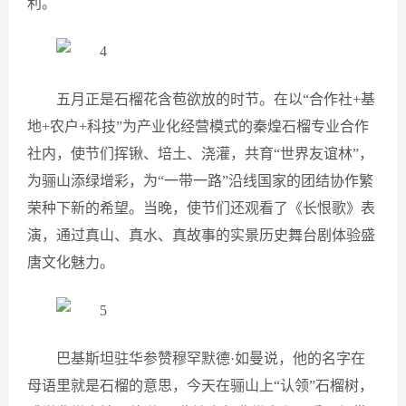
利。
五月正是石榴花含苞欲放的时节。在以“合作社+基
地+农户+科技”为产业化经营模式的秦煌石榴专业合作
社内，使节们挥锹、培土、浇灌，共育“世界友谊林”，
为骊山添绿增彩，为“一带一路”沿线国家的团结协作繁
荣种下新的希望。当晚，使节们还观看了《长恨歌》表
演，通过真山、真水、真故事的实景历史舞台剧体验盛
唐文化魅力。
巴基斯坦驻华参赞穆罕默德·如曼说，他的名字在
母语里就是石榴的意思，今天在骊山上“认领”石榴树，