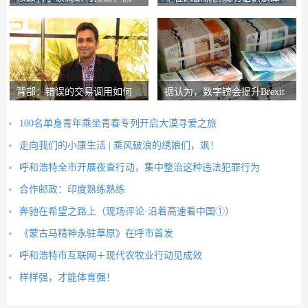
产燕麦即将崛起内
地区同业赴锡林郭
背部：错误的交易调用如何
据认为，数字镑会提升Brexit
在路径上设置nith
Post-Brexit市
100名单身青年乘坐青春专列开启大漠寻爱之旅
走向我们的小康生活 | 乘风破浪的绣娘们，飒！
呼和浩特全市开展夜查行动，集中整治这种违法犯罪行为
合作邮政：印度熟练熟练
奔驰在希望之路上（现场评论·沿着高速看中国①）
《蒙古马精神永驻草原》在呼市首发
呼和浩特市互联网＋现代农牧业行动见成效
样样强，才能体育强！