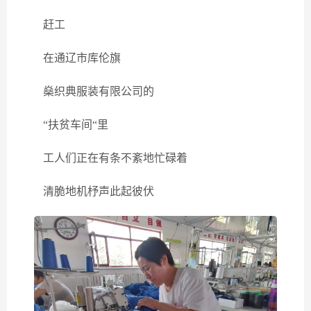
赶工
在通辽市库伦旗
燊织典服装有限公司的
“扶贫车间“里
工人们正在有条不紊地忙碌着
清脆地机杼声此起彼伏