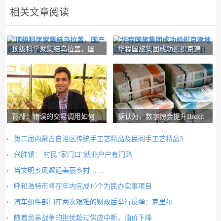
相关文章阅读
顶级科学家集结乌拉盖，国
华程国旅集团成功组织京津
产燕麦即将崛起内
地区同业赴锡林郭
背部：错误的交易调用如何
据认为，数字镑会提升Brexit
在路径上设置nith
Post-Brexit市
第二届内蒙古自治区传统手工艺精品及民间手工艺精品3
兴胜镇： 村民“家门口”就业户户有门路
当文明乡风邂逅美丽乡村……
呼和浩特市将在年内完成10个为民办实事项目
汽车组件部门在两次艰难的财政后举行反弹：克里尔
随着贸易战争的担忧超过供应中断，油价下降