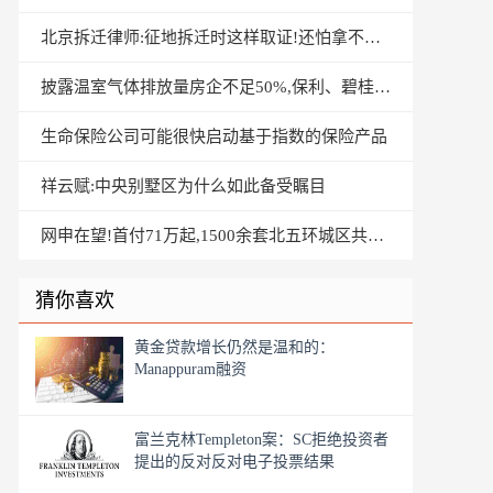
北京拆迁律师:征地拆迁时这样取证!还怕拿不到满意补偿?
披露温室气体排放量房企不足50%,保利、碧桂园和恒大碳排放量
生命保险公司可能很快启动基于指数的保险产品
祥云赋:中央别墅区为什么如此备受瞩目
网申在望!首付71万起,1500余套北五环城区共产房来啦!还
猜你喜欢
黄金贷款增长仍然是温和的：
Manappuram融资
富兰克林Templeton案：SC拒绝投资者
提出的反对反对电子投票结果