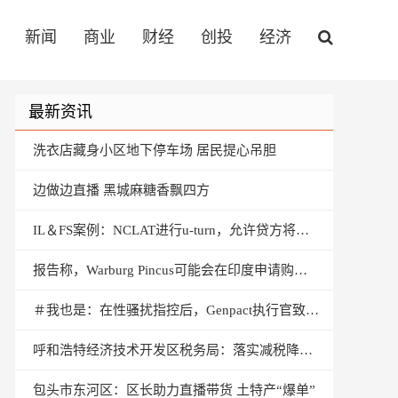
新闻
商业
财经
创投
经济
最新资讯
洗衣店藏身小区地下停车场 居民提心吊胆
边做边直播 黑城麻糖香飘四方
IL＆FS案例：NCLAT进行u-turn，允许贷方将集团公司分类为NPAS
报告称，Warburg Pincus可能会在印​​度申请购买Andhra Bank的20.5％股权
＃我也是：在性骚扰指控后，Genpact执行官致力于自杀
呼和浩特经济技术开发区税务局：落实减税降费政策激发企业活力
包头市东河区：区长助力直播带货 土特产“爆单”