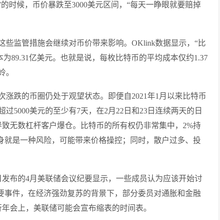
”的时候，币价暴跌至3000美元区间，“每天一睁眼就要赔掉
些监管措施会继续对币价带来影响。OKlink数据显示，“比
为89.31亿美元。也就是说，每枚比特币的平均成本仅约1.37
岭。
涨跌的币圈仍处于观望状态。即便自2021年1月以来比特币
5000美元的至少有7天，在2月22日和23日连续两天的日
会导致无数杠杆客户爆仓。比特币的所有权仍非常集中，2%持
本身就是一种风险，可能带来价格操控；同时，散户过多、投
日发布的4月美联储会议纪要显示，一些成员认为应该开始讨
一个重要事件，在经济强劲复苏的背景下，部分委员对通胀和金融
行年会上，美联储可能会宣布缩表的时间表。