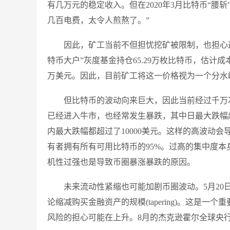
有几万元的稳定收入。但在2020年3月比特币“腰斩
几百电费，太令人煎熬了。”
因此，矿工当前不但担忧挖矿被限制，也担心这
特币大户”灰度基金持仓65.29万枚比特币，估计成本
万美元。因此，目前矿工将这一价格视为一个分水
但比特币的波动向来巨大，因此当前经过千万次
已经进入牛市，也经常发生暴跌，其中日最大跌幅超过
内最大跌幅都超过了10000美元。这样的高波动
有者拥有所有可用比特币的95%。过高的集中度
机性过强也是导致币圈暴涨暴跌的原因。
未来流动性紧缩也可能加剧币圈波动。5月20
论缩减购买金融资产的规模(tapering)。这是
风险的担心可能在上升。8月的杰克逊霍尔全球央