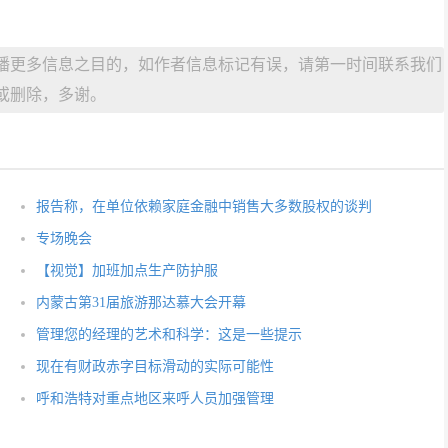
播更多信息之目的，如作者信息标记有误，请第一时间联系我们
或删除，多谢。
报告称，在单位依赖家庭金融中销售大多数股权的谈判
专场晚会
【视觉】加班加点生产防护服
内蒙古第31届旅游那达慕大会开幕
管理您的经理的艺术和科学：这是一些提示
现在有财政赤字目标滑动的实际可能性
呼和浩特对重点地区来呼人员加强管理