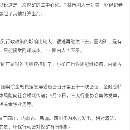
以说这是一次挖矿的去中心化。” 某币圈人士对第一财经记者
做起了其他打算出海。
受到行政政策的影响比较大，很难再继续下去，圈内矿工是有
，只能接受附加成本。”一圈内人士表示。
型矿厂是很难再继续挖矿了，小矿厂也许还能继续搞，内蒙古
日，国务院金融稳定发展委员会召开第五十一次会议，金融委特
体风险向社会领域传递；5月18日，三大行业协会集体发声，
相关金融业务等。
多位于四川、内蒙古、新疆。四川多为水力发电，相对清洁，
的是，环保行动会对挖矿有所限制。