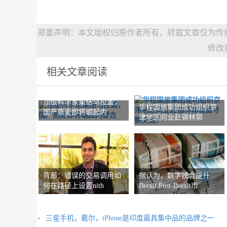
郑重声明：本文版权归原作者所有，转载文章仅为传
修改
相关文章阅读
顶级科学家集结乌拉盖，
华程国旅集团成功组织京
国产燕麦即将崛起内
津地区同业赴锡林郭
背部：错误的交易调用如
据认为，数字镑会提升
何在路径上设置nith
Brexit Post-Brexit市
三星手机，戴尔，iPhone是印度最具集中品的品牌之一