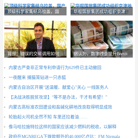
顶级科学家集结乌拉盖，国
华程国旅集团成功组织京津
产燕麦即将崛起内
地区同业赴锡林郭
背部：错误的交易调用如何
据认为，数字镑会提升Brexit
在路径上设置nith
Post-Brexit市
内蒙古严查非正常专利申请行为629件已主动撤回
一夜醒来 捕猫笼钻进一只赤狐
内蒙古自治区开展“送温暖、献爱心”关心 一线医务人
【决战决胜脱贫攻坚】“等不是办法，干才有希望！”
内蒙古高标准农田建设和盐碱化耕地改良取得明显成效
轮胎起火司机全然不知 车里还拉着油……
像马哈拉施特拉这样的国家应该减少燃料的税收，以解释
政府在MGNREGA下拨款额外的40,000亿卢比：FM Nirmala