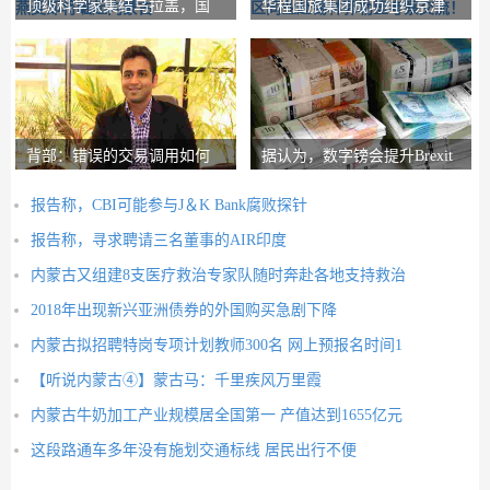
顶级科学家集结乌拉盖，国
华程国旅集团成功组织京津
产燕麦即将崛起内
地区同业赴锡林郭
背部：错误的交易调用如何
据认为，数字镑会提升Brexit
在路径上设置nith
Post-Brexit市
报告称，CBI可能参与J＆K Bank腐败探针
报告称，寻求聘请三名董事的AIR印度
内蒙古又组建8支医疗救治专家队随时奔赴各地支持救治
2018年出现新兴亚洲债券的外国购买急剧下降
内蒙古拟招聘特岗专项计划教师300名 网上预报名时间1
【听说内蒙古④】蒙古马：千里疾风万里霞
内蒙古牛奶加工产业规模居全国第一 产值达到1655亿元
这段路通车多年没有施划交通标线 居民出行不便