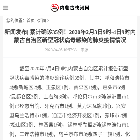
您的位置：
首页
>
新闻
>
新闻发布| 累计确诊35例！2020年2月3日9时-4日9时内
蒙古自治区新型冠状病毒感染的肺炎疫情情况
2020-04-05 10:57:38
来源：
截至2020年2月4日9时,内蒙古自治区累计报告新型
冠状病毒感染的肺炎确诊病例35例，其中：呼和浩特市
4例(新城区2例、玉泉区1例、赛罕区1例)，包头市6例
(昆都仑区3例、土右旗3例)，呼伦贝尔市3例(满洲里市1
例已痊愈出院、牙克石市1例、莫力达瓦旗1例)，兴安
盟乌兰浩特市1例，通辽市经济开发区1例，赤峰市2例
(松山区1例、林西县1例)，锡林郭勒盟2例(锡林浩特市1
例，二连浩特市1例)​，乌兰察布市3例(四子王旗1例，化