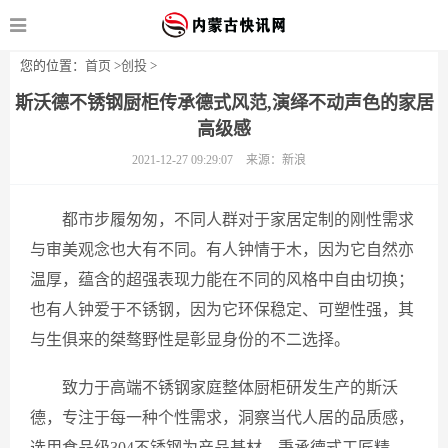
您的位置：
首页
>
创投
>
斯沃德不锈钢厨柜传承德式风范,演绎不动声色的家居
高级感
2021-12-27 09:29:07
来源：新浪
都市步履匆匆，不同人群对于家居定制的刚性需求
与审美观念也大有不同。有人钟情于木，因为它自然亦
温厚，蕴含的超强表现力能在不同的风格中自由切换；
也有人钟爱于不锈钢，因为它环保稳定、可塑性强，其
与生俱来的桀骜野性是彰显身份的不二选择。
致力于高端不锈钢家庭整体厨柜研发生产的斯沃
德，专注于每一种个性需求，洞察当代人居的品质感，
选用食品级304不锈钢为产品基材，秉承德式工匠精