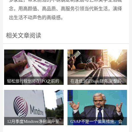
念，用高颜值、高品质、高服务引领当代新生活，演绎
出生活不动声色的高级感。
相关文章阅读
轻松旅行规划师在IPO之前的
在逢低浏览Bajaj财务;完整的
锚索投资者获得2
圈子说，比L＆T
12月季度Mindtree净利润升至
GSAP不是一个偏离措施，会
326.5亿卢比
有更多的前进：RB