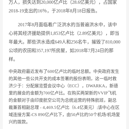
万人，损失达到20,000亿卢比（28.6亿美元），占国家
2018-19支出的16％，于2018年8月18日报告。
2017年8月面临着广泛洪水的当普遍洪水中，该中
心将其经济援助提供1,853亿卢比（2.89亿美元），即当
年最大。那些洪水造成649人和256名牛，摧毁了810,000
公顷的农田和357,197所房屋，如2018年7月24日的那
样。
中央政府最近发布了600亿卢比的临时总额。中央政府发生
的其他一些公共开支的成本签署的股份表明，这一临时救
济少于：分配展览暨会议中心（ECC），DWARKA，新德
里的展会的金额为700亿卢比。在购买两架新的VVIP飞机
的金额对于由印度航空公司为总统运营的特殊航班，副总
裁兼首相副总理 - 4,469.5亿卢比（6.4亿美元）;该中心在区
域连接方案-CS 890亿卢比下，由50卢比的50个机场/机场复
兴的拨款。