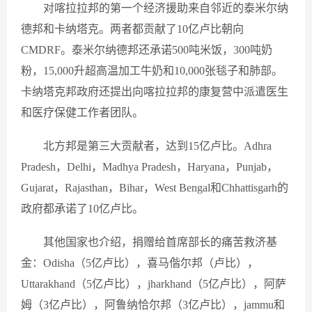
对喀拉拉邦的第一个经济援助来自邻近的泰米尔纳
德邦和卡纳塔克。两者都贡献了10亿卢比朝向
CMDRF。泰米尔纳德邦还承诺500吨米饭，300吨奶
粉，15,000升超高温加工牛奶和10,000张毯子和肺部。
卡纳塔克邦政府还提出向喀拉拉邦的康复营中派遣医生
和医疗保健工作者团队。
北方邦是第三大贡献者，达到15亿卢比。Adhra
Pradesh，Delhi，Madhya Pradesh，Haryana，Punjab，
Gujarat，Rajasthan，Bihar，West Bengal和Chhattisgarh的
政府都承诺了10亿卢比。
其他国家也介绍，捐赠给首席部长的痛苦救济基
金：Odisha（5亿卢比），喜马偕尔邦（卢比），
Uttarakhand（5亿卢比），jharkhand（5亿卢比），阿萨
姆（3亿卢比），阿鲁纳恰尔邦（3亿卢比），jammu和