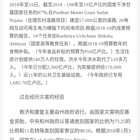
2018年至19日，截至2018 - 198年至19亿卢比的国家干净甘
露国家任务的87％;在Pradhan Mantri Gram Sadak
Yojana（总理农村道路项目）建造57,000公里的道路; 26电
网互动可再生电力横幅下的风电项目;根据2018-19的成果预
算的报告，14个任务如Rashtriya Uchchatar Shiksha
Abhiyan（国家高等教育任务）。根据2018-19预算数年的
食物补贴。（今年食品补贴的预算为954亿卢比。）生活住
房计划提供140万人的住宿。洪水今年洪水取代了120多万
人。（今年已分配2,500亿卢比，为房屋提供给176,000
人。）近11年的公共卫生基础设施。（今年政府已专用
1,685.70亿卢比。）
过去经历灾害的经验
救济和康复主要由州政府进行。由国家灾害响应基
金资助，中央和州政府以普通类别国家的比例为75:25的
比例和11名特殊类别国家审议的90:10，根据2018年1月3