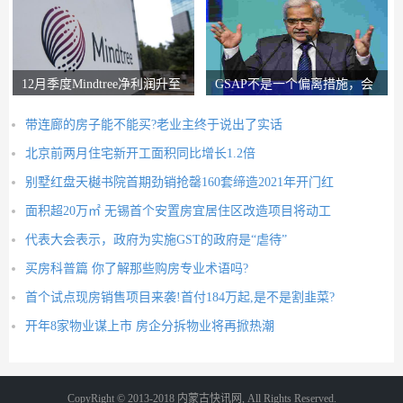
12月季度Mindtree净利润升至
GSAP不是一个偏离措施，会
326.5亿卢比
有更多的前进：RB
带连廊的房子能不能买?老业主终于说出了实话
北京前两月住宅新开工面积同比增长1.2倍
别墅红盘天樾书院首期劲销抢罄160套缔造2021年开门红
面积超20万㎡ 无锡首个安置房宜居住区改造项目将动工
代表大会表示，政府为实施GST的政府是“虐待”
买房科普篇 你了解那些购房专业术语吗?
首个试点现房销售项目来袭!首付184万起,是不是割韭菜?
开年8家物业谋上市 房企分拆物业将再掀热潮
CopyRight © 2013-2018 内蒙古快讯网, All Rights Reserved.