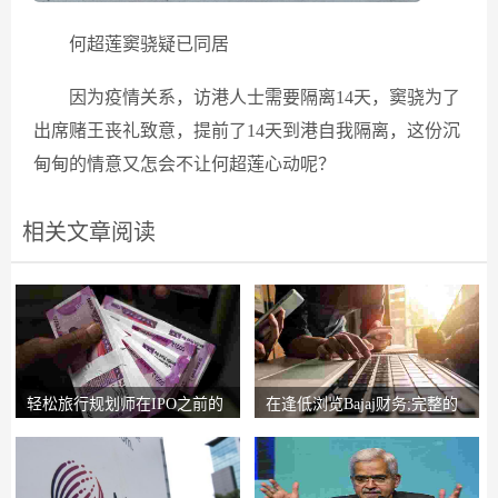
何超莲窦骁疑已同居
因为疫情关系，访港人士需要隔离14天，窦骁为了
出席赌王丧礼致意，提前了14天到港自我隔离，这份沉
甸甸的情意又怎会不让何超莲心动呢？
相关文章阅读
轻松旅行规划师在IPO之前的
在逢低浏览Bajaj财务;完整的
锚索投资者获得2
圈子说，比L＆T