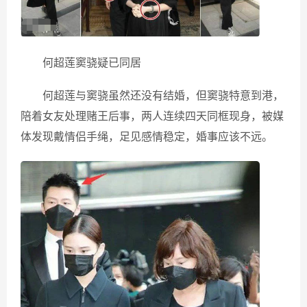
何超莲窦骁疑已同居
何超莲与窦骁虽然还没有结婚，但窦骁特意到港，
陪着女友处理赌王后事，两人连续四天同框现身，被媒
体发现戴情侣手绳，足见感情稳定，婚事应该不远。