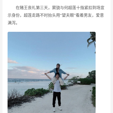
在赌王丧礼第三天，窦骁与何超莲十指紧扣到场宣
示身份，超莲走路不时抬头用“望夫眼”看着男友，爱意
满泻。