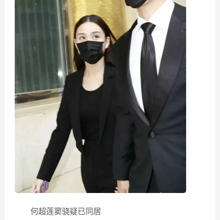
何超莲窦骁疑已同居