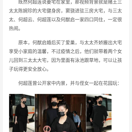
既然何超莲说要宅在家里，那视频背景就是赌王三
太太陈婉珍的大宅健身房，窦骁进驻三房大宅，与三太
太、何超云、何超莲以及何猷启一家四口同住，一定很
热闹。
原本，何猷启婚后买了爱巢，与太太齐娇搬出大宅
享受小家庭的温馨，不过疫情之后，他们就带着两个女
儿回到三太太大宅，因为里面有泳池跟草地，可以让孩
子玩得更安全放心。
何超莲曾公开家中内景，并与侄女一起在花园玩：