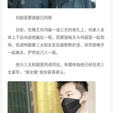
何超莲窦骁疑已同居
日前，在赌王何鸿燊一连三天的丧礼上，何家人全
体上下出动送他最后一程，而窦骁每天与何超莲一起到
场，低调地跟着三太和女友后面默默护送，呆到夜晚才
一起离去，俨然自己人一般。
他与三太和超莲同进同出，有媒体指他已经住进三
太豪宅，“准女婿”身份获得承认。