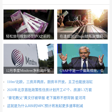
轻松旅行规划师在IPO之前的
在逢低浏览Bajaj财务;完整的
锚索投资者获得2
圈子说，比L＆T
12月季度Mindtree净利润升至
GSAP不是一个偏离措施，会
326.5亿卢比
有更多的前进：RB
110m²北欧，三房并两房，厨房半开放，主卫也能放浴缸
2020年北京首批政策性住房计划开工47个、房源5.3万套
“豪宅教父”黄文仔被举报 老下属称不想背锅:星河湾
这就是为什么RBI的MPC预计将发起更多速率削减