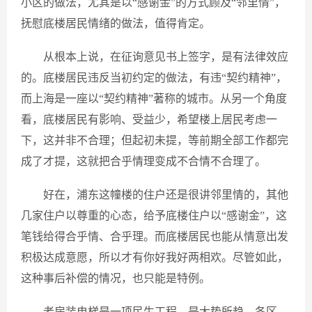
小区的做法，尤其是以“感谢金”的方式顾及“邻里情”，
抚慰底楼居民情绪的做法，值得肯定。
从根本上说，在征询意见书上签字，是有法律效应
的。底楼居民违反当初约定的做法，有违“契约精神”，
而上海是一座以“契约精神”著称的城市。从另一个角度
看，底楼居民有影响、受益少，希望楼上居民考虑一
下，这并非不合理；但起初未提，等前期全部工作都完
成了才提，这就把合乎情理变成不合情不合理了。
好在，浦东这幢楼的住户还是很讲邻里情的，其他
几家住户以尊重的心态，给予底楼住户以“感谢金”，这
笔钱给得合乎情、合乎理。而底楼居民也能从情意出发
积极达成意愿，所以才有你好我好两相欢。尽管如此，
这种事后补偿的情况，也只能是特例。
老房装电梯是一项民生工程，是大势所趋。各区、