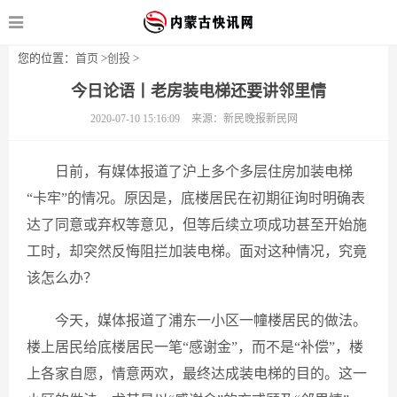
您的位置：
首页
>
创投
>
今日论语丨老房装电梯还要讲邻里情
2020-07-10 15:16:09
来源：新民晚报新民网
日前，有媒体报道了沪上多个多层住房加装电梯
“卡牢”的情况。原因是，底楼居民在初期征询时明确表
达了同意或弃权等意见，但等后续立项成功甚至开始施
工时，却突然反悔阻拦加装电梯。面对这种情况，究竟
该怎么办？
今天，媒体报道了浦东一小区一幢楼居民的做法。
楼上居民给底楼居民一笔“感谢金”，而不是“补偿”，楼
上各家自愿，情意两欢，最终达成装电梯的目的。这一