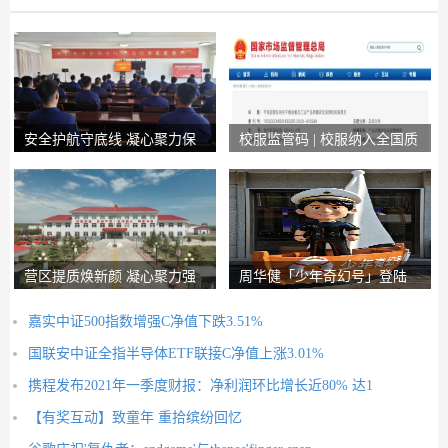
安全护航守底线 凝心聚力保
校服监管码 | 校服纳入全国质
平安
量追溯监管
营区提质焕新颜 凝心聚力强
周华健「少年奇幻号」登陆
根基
太原钟楼街 为歌
嘉实中证500指数增强C净值下跌3.51%
国联安中证全指半导体ETF联接C净值上涨3.01%
携程发布2021年一季度财报：净利润环比增长近80% 达1
【有奖互动】致童年 重拾缤纷回忆