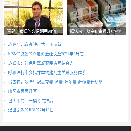
背部：错误的交易调用如何
据认为，数字镑会提升Brexit
在路径上设置nith
Post-Brexit市
赤峰到北京高铁正式开通运营
MSME贷款的兴趣资金延长至2021年3月底
赤峰市：红色引擎凝聚民族团结合力
呼和浩特市多措并举构建儿童关爱服务体系
报告称，沙特皇冠麦克曼·萨曼·萨尔曼·萨尔曼计划举
山区农家再迎客
包头市高三一模考试推后
退出无效的RBI的2月12日