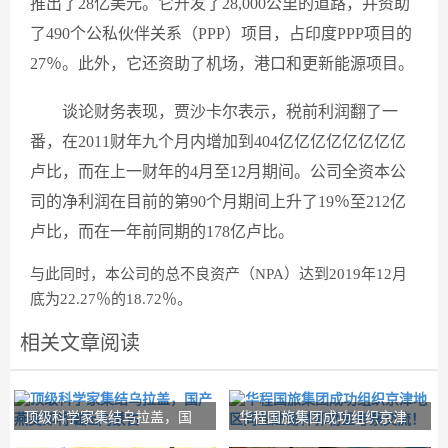
推出了28亿美元。它开发了28,000公里的道路，并资助
了490个公私伙伴关系（PPP）项目，占印度PPP项目的
27％。此外，它还资助了机场，港口和更新能源项目。
谈论财务表现，贾沙卡尔表示，税前利润翻了一
番，在2011财年九个月内增加到404亿亿亿亿亿亿亿亿
卢比，而在上一财年的4月至12月期间。公司全资本公
司的净利润在目前的第90个月期间上升了19％至212亿
卢比，而在一年前同期的178亿卢比。
与此同时，本公司的总不良资产（NPA）达到2019年12月
底为22.27％的18.72％。
相关文章阅读
顶级科学家集结乌拉盖，国
华程国旅集团成功组织京津
产燕麦即将崛起内
地区同业赴锡林郭