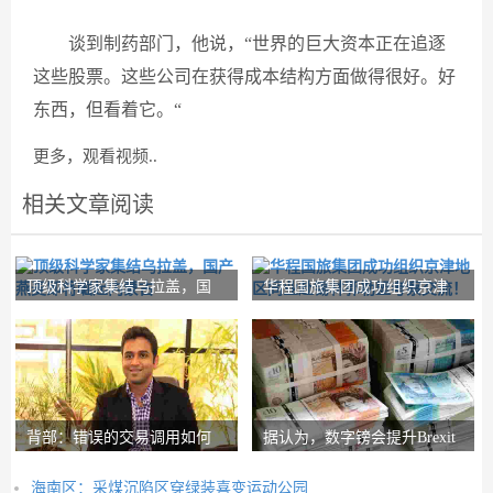
谈到制药部门，他说，“世界的巨大资本正在追逐
这些股票。这些公司在获得成本结构方面做得很好。好
东西，但看着它。“
更多，观看视频..
相关文章阅读
顶级科学家集结乌拉盖，国
华程国旅集团成功组织京津
产燕麦即将崛起内
地区同业赴锡林郭
背部：错误的交易调用如何
据认为，数字镑会提升Brexit
在路径上设置nith
Post-Brexit市
海南区：采煤沉陷区穿绿装喜变运动公园