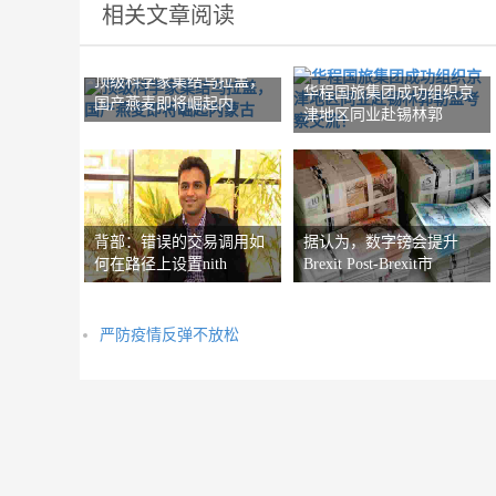
相关文章阅读
顶级科学家集结乌拉盖，
华程国旅集团成功组织京
国产燕麦即将崛起内
津地区同业赴锡林郭
背部：错误的交易调用如
据认为，数字镑会提升
何在路径上设置nith
Brexit Post-Brexit市
严防疫情反弹不放松