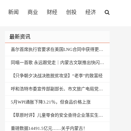
新闻
商业
财经
创投
经济
最新资讯
盖尔首席执行官要求在美国LNG合同中获得更多灵活性
同唱一首歌 永远跟党走｜内蒙古文联推出快闪歌曲《牧民歌唱共产党》
【只争朝夕决战决胜脱贫攻坚】“老李”的致富经
呼和浩特市委宣传部副部长、市文旅广电局党组书记兰毅赴清水河县调研指导定点扶贫工作
5月WPI通胀下降3.21％，但食品价格上涨
【草原时评】儿童零食的安全亟待企业落实生产标准
重磅数据14491.5亿元……关乎内蒙古！