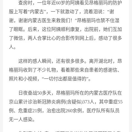
查房时，一位年近60岁的阿姨看见昂格丽玛的防护
服上写着“内蒙古”，一下就激动了，流着泪说：“谢
谢，谢谢内蒙古医生来救我们！”昂格丽玛也禁不住湿
了眼眶。后来，这位阿姨顺利康复，出院前，她们互加
了微信，两人合掌比心的合影传到网上后，感动了很多
人。
这样的感人瞬间，还有很多很多。离开湖北时，昂
格丽玛收到了不少礼物，看着那些来自患者的感谢信、
照片和小视频，“一切付出都是值得的”。
日夜奋战50多天，昂格丽玛所在的内蒙古医疗队在
京山累计诊治新冠肺炎病例(含疑似)373人，其中重症55
例、危重症21例，治愈出院260余例，医疗队所有队员
无一人感染。