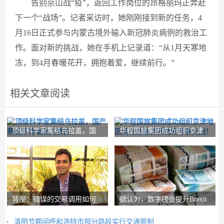
告别京山战“疫”，返回工作岗位的昂格丽玛正奔赴
下一个“战场”。记者采访时，她刚刚接到新的任务，4
月16日正式参与内蒙古境外输入新冠肺炎病例的救治工
作。面对新的挑战，她在手机上记录道：“从1月天寒地
冻，到4月春暖花开，拥抱着爱，继续前行。”
相关文章阅读
顶级科学家集结乌拉盖，国
华程国旅集团成功组织京津
产燕麦即将崛起内
地区同业赴锡林郭
背部：错误的交易调用如何
据认为，数字镑会提升Brexit
在路径上设置nith
Post-Brexit市
清明节期间呼和浩特市部分路段实行交通管制