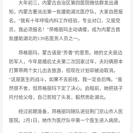
大年初三，内蒙古自治区第四医院微信群发出通
知，内蒙古要派出第一批援助湖北医疗队，大家自愿报
名。“我有十年呼吸内科工作经验，专业对口，又是党
员，我必须报名！”昂格丽玛主动请缨，成为内蒙古首
批援助湖北的139名医务人员之一。
昂格丽玛，蒙古语是“芳香”的意思。她的丈夫是边
防军人，今年是婚后丈夫第二次回家过年，夫妇俩原本
打算带两个女儿出去旅游，但现在计划却被迫取消。
“这是医生的战斗，如果不去前线，我一定会后悔。”虽
然很不舍，但昂格丽玛下定了决心。启程前，她把孩子
托付给父母，自己剪短了头发，毅然奔赴湖北。
经过前期准备，昂格丽玛随队进驻荆门京山市人民
医院。2月1日，她作为医疗队中第一个医生进入病房。