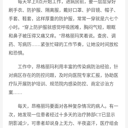
每天早上8点开始工作，进病房前，要一层层穿好
刷手衣、防护服、隔离服，戴好口罩、护目镜、帽子、
手套、鞋套，这样厚重的防护服，常常一穿就是六七个
小时。“穿上防护服就感觉呼吸困难，胸闷气短，眼眶
和鼻子被压得又痛又痒。”昂格丽玛笑着说。查房、调
药、写病历……紧张忙碌的工作节奏，让她没时间放松
和恐惧。
工作中，昂格丽玛利用丰富的传染病防治经验，针
对病区存在的防控问题，及时向医院专家汇报，协助医
疗队开展防护培训、规范院内感染防控、商定诊治方
案……
每天，昂格丽玛要面对各种复杂情况的病人。有一
次，她发现一位患者经过十多天的治疗肺部CT已显示
阴影减少，可患者却说身上无力、半夜盗汗，医疗组会