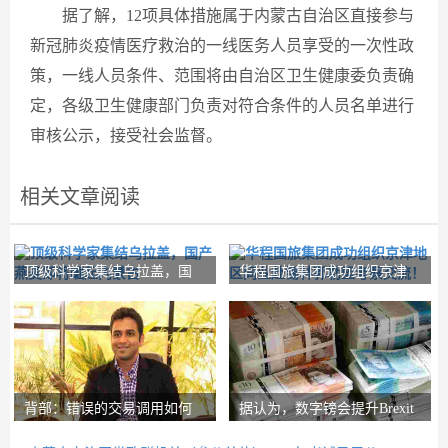
据了解，12项具体措施属于内蒙古自治区直接参与
新冠肺炎疫情医疗救治的一线医务人员享受的一次性政
策，一线人员条件、范围将由自治区卫生健康委负责确
定，各级卫生健康部门负责对符合条件的人员名单进行
审核公示，接受社会监督。
相关文章阅读
顶级科学家集结乌拉盖，国
华程国旅集团成功组织京津
产燕麦即将崛起内
地区同业赴锡林郭
背部：错误的交易调用如何
据认为，数字镑会提升Brexit
在路径上设置nith
Post-Brexit市