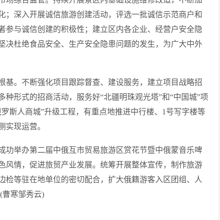
化；深入开展诚信旅游创建活动，评选一批诚信示范商户和
者参与诚信创建的积极性；建立区内各企业、经营户安全隐
坚决杜绝食品安全、生产安全隐患问题的发生，为广大中外
根基。不断强化项目跟踪督查、建设服务，建立项目战略招
种形式的招商活动，服务好“北疆明珠观光塔”和“中国城”项
俄罗斯人商城”升级工程，有重点地推进中行楼、1号写字楼等
侧实现运营。
成功举办第二届中俄互市贸易旅游区赏花节暨中俄蒙音乐啤
色风情，促进旅贸产业发展。统筹开展整体宣传，制作旅游
边检等驻在地单位的密切配合，扩大俄籍游客入区团组、人
(曹寒邹秀云)