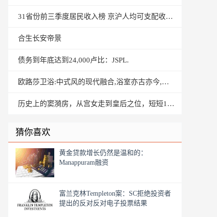
31省份前三季度居民收入榜 京沪人均可支配收入超5万
合生长安帝景
债务到年底达到24,000卢比：JSPL.
欧路莎卫浴:中式风的现代融合,浴室亦古亦今,独特意韵
历史上的窦漪房，从宫女走到皇后之位，短短16年时间，颠覆了人生
猜你喜欢
黄金贷款增长仍然是温和的：
Manappuram融资
富兰克林Templeton案：SC拒绝投资者
提出的反对反对电子投票结果