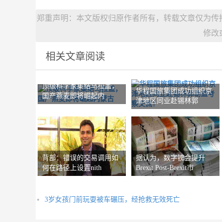
郑重声明：本文版权归原作者所有，转载文章仅为传
修改
相关文章阅读
顶级科学家集结乌拉盖，
华程国旅集团成功组织京
国产燕麦即将崛起内
津地区同业赴锡林郭
背部：错误的交易调用如
据认为，数字镑会提升
何在路径上设置nith
Brexit Post-Brexit市
3岁女孩门前玩耍被车碾压，经抢救无效死亡