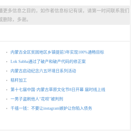
播更多信息之目的，如作者信息标记有误，请第一时间联系我们
或删除，多谢。
内蒙古全区贫困地区乡镇提前3年实现100%通畅目标
Lok Sabha通过了破产和破产代码的修正案
内蒙古启动纪念六五环境日系列活动
秸秆加工
第十七届中国·内蒙古草原文化节8日开幕 届时线上线
一男子盗刷他人“花呗”被判刑
千禧一钱：不要让instagram嫉妒让你陷入债务