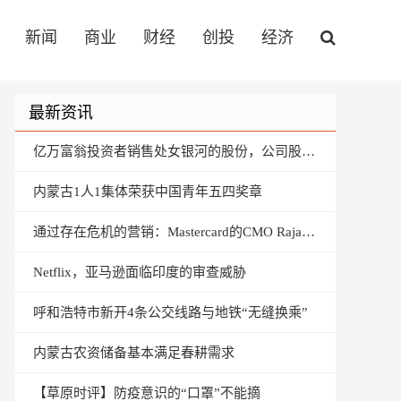
新闻
商业
财经
创投
经济
最新资讯
亿万富翁投资者销售处女银河的股份，公司股票下跌9.9％
内蒙古1人1集体荣获中国青年五四奖章
通过存在危机的营销：Mastercard的CMO Rajamannar
Netflix，亚马逊面临印度的审查威胁
呼和浩特市新开4条公交线路与地铁“无缝换乘”
内蒙古农资储备基本满足春耕需求
【草原时评】防疫意识的“口罩”不能摘