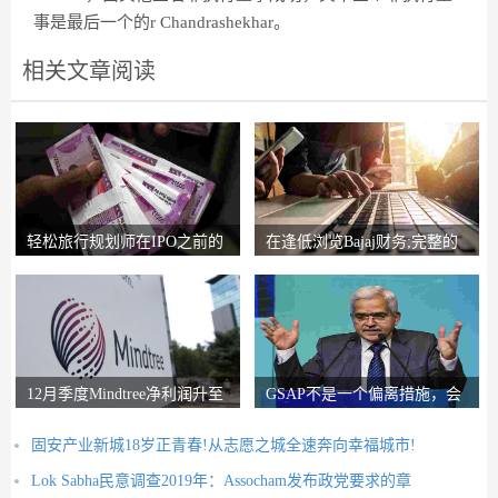
事是最后一个的r Chandrashekhar。
相关文章阅读
轻松旅行规划师在IPO之前的
在逢低浏览Bajaj财务;完整的
锚索投资者获得2
圈子说，比L＆T
12月季度Mindtree净利润升至
GSAP不是一个偏离措施，会
326.5亿卢比
有更多的前进：RB
固安产业新城18岁正青春!从志愿之城全速奔向幸福城市!
Lok Sabha民意调查2019年：Assocham发布政党要求的章