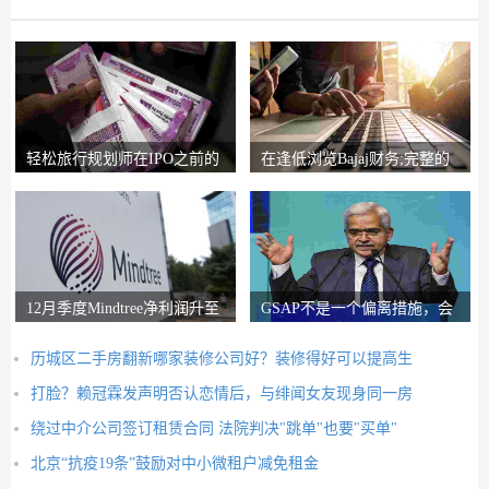
轻松旅行规划师在IPO之前的
在逢低浏览Bajaj财务;完整的
锚索投资者获得2
圈子说，比L＆T
12月季度Mindtree净利润升至
GSAP不是一个偏离措施，会
326.5亿卢比
有更多的前进：RB
历城区二手房翻新哪家装修公司好？装修得好可以提高生
打脸？赖冠霖发声明否认恋情后，与绯闻女友现身同一房
绕过中介公司签订租赁合同 法院判决"跳单"也要"买单"
北京“抗疫19条”鼓励对中小微租户减免租金