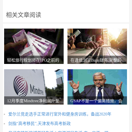
相关文章阅读
轻松旅行规划师在IPO之前的
在逢低浏览Bajaj财务;完整的
锚索投资者获得2
圈子说，比L＆T
12月季度Mindtree净利润升至
GSAP不是一个偏离措施，会
326.5亿卢比
有更多的前进：RB
爱尔兰竞走选手正常进行室外和健身房训练，备战2020年
剑指“高考移民”,天津发布高考新政