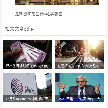
龙湖·云河砚营销中心实景图
相关文章阅读
轻松旅行规划师在IPO之前的
在逢低浏览Bajaj财务;完整的
锚索投资者获得2
圈子说，比L＆T
12月季度Mindtree净利润升至
GSAP不是一个偏离措施，会
326.5亿卢比
有更多的前进：RB