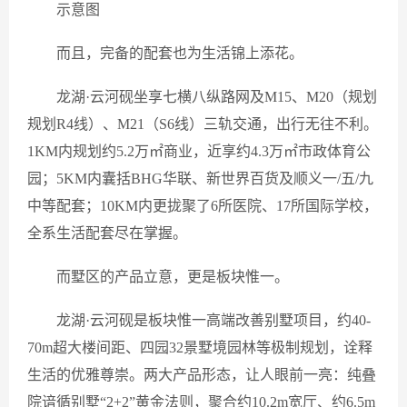
示意图
而且，完备的配套也为生活锦上添花。
龙湖·云河砚坐享七横八纵路网及M15、M20（规划
规划R4线）、M21（S6线）三轨交通，出行无往不利。
1KM内规划约5.2万㎡商业，近享约4.3万㎡市政体育公
园；5KM内囊括BHG华联、新世界百货及顺义一/五/九
中等配套；10KM内更拢聚了6所医院、17所国际学校，
全系生活配套尽在掌握。
而墅区的产品立意，更是板块惟一。
龙湖·云河砚是板块惟一高端改善别墅项目，约40-
70m超大楼间距、四园32景墅境园林等极制规划，诠释
生活的优雅尊崇。两大产品形态，让人眼前一亮：纯叠
院谙循别墅“2+2”黄金法则，聚合约10.2m宽厅、约6.5m