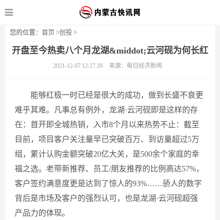
您的位置：
首页
>
创投
>
开盘至今热卖八个月龙湖&middot;云河砚为何长红
2021-12-07 12:27:39
来源：每日经济新闻
能够红极一时已经是很大的成功，做到长盛不衰更
难乎其难。凡事总有例外，龙湖·云河砚即是这样的存
在：首开即全城热销，入市8个月以来热势不止：截至
目前，项目客户关注量早已突破百万、到访量超过5万
组，累计认购金额突破20亿大关，是500余个家庭的幸
福之选。老带新推荐、员工/朋友推荐的比例高达57%，
客户签约满意度更是达到了惊人的93%……骄人的数字
背后是市场及客户的强烈认可，也是龙湖·云河砚超强
产品力的体现。