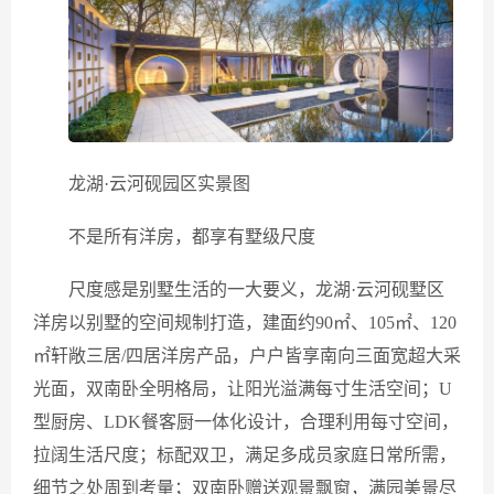
龙湖·云河砚园区实景图
不是所有洋房，都享有墅级尺度
尺度感是别墅生活的一大要义，龙湖·云河砚墅区
洋房以别墅的空间规制打造，建面约90㎡、105㎡、120
㎡轩敞三居/四居洋房产品，户户皆享南向三面宽超大采
光面，双南卧全明格局，让阳光溢满每寸生活空间；U
型厨房、LDK餐客厨一体化设计，合理利用每寸空间，
拉阔生活尺度；标配双卫，满足多成员家庭日常所需，
细节之处周到考量；双南卧赠送观景飘窗，满园美景尽