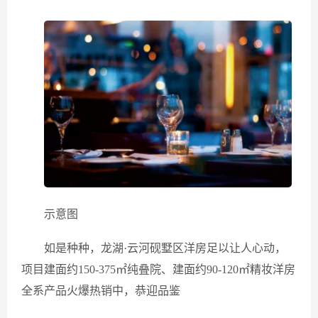
示意图
如是种种，龙湖·云河砚墅区洋房足以让人心动，
项目建面约150-375㎡纯叠院、建面约90-120㎡精妆洋房
全系产品火爆热销中，恭迎品鉴