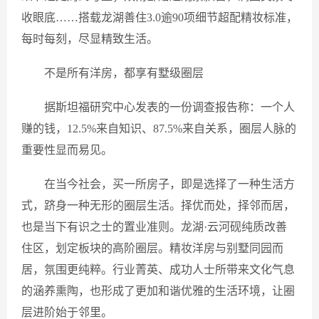
收眼底……搭载龙湖善住3.0逾90项细节超配精妆标准，
每时每刻，尽显精致生活。
不是所有洋房，都享有墅级圈层
据斯坦福研究中心发表的一份调查报告称：一个人
赚的钱，12.5%来自知识、87.5%来自关系，圈层人脉的
重要性显而易见。
在当今社会，买一所房子，即是选择了一种生活方
式，跻身一种无形的圈层生活。择优而处，择邻而居，
也是当下有识之士的置业准则。龙湖·云河砚纯质改善
住区，划定板块的高阶圈层。精妆洋房与别墅同园而
居，氛围更纯粹。行业菁英、成功人士所带来文化气息
的涵养熏陶，也形成了更加和谐优雅的生活环境，让圈
层进阶始于邻里。