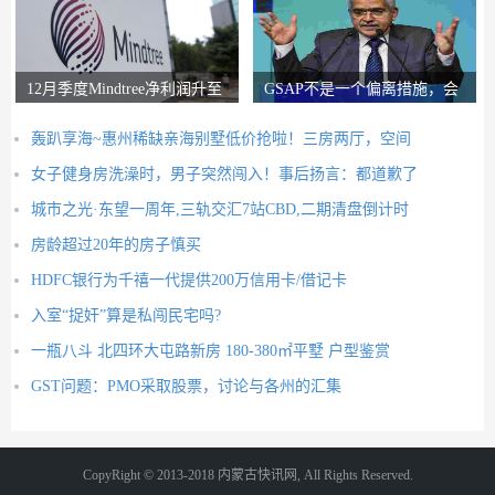
12月季度Mindtree净利润升至
GSAP不是一个偏离措施，会
326.5亿卢比
有更多的前进：RB
轰趴享海~惠州稀缺亲海别墅低价抢啦！三房两厅，空间
女子健身房洗澡时，男子突然闯入！事后扬言：都道歉了
城市之光·东望一周年,三轨交汇7站CBD,二期清盘倒计时
房龄超过20年的房子慎买
HDFC银行为千禧一代提供200万信用卡/借记卡
入室“捉奸”算是私闯民宅吗?
一瓶八斗 北四环大屯路新房 180-380㎡平墅 户型鉴赏
GST问题：PMO采取股票，讨论与各州的汇集
CopyRight © 2013-2018 内蒙古快讯网, All Rights Reserved.