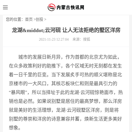
您的位置：
首页
>
创投
>
龙湖&middot;云河砚 让人无法拒绝的墅区洋房
2021-11-23 12:27:04
来源：搜狐
城市的发展日新月异，作为首都的北京尤为如此，
在众多政策利好的助推下，各个区域无时无刻都在发生
着一日千里的巨变。当下发展炙手可热的顺义堪称是北
京楼市的一大风口，其核芯板块仁和则是最具引力的
“暴风眼”，所以当择址于此的龙湖·云河砚惊艳面市，热
销也是必然。如果说别墅是居住的最高梦想，那么洋房
就是美好的生活理想，龙湖·云河砚墅区洋房，则是将
别墅的尊崇和洋房的诗意兼容并蓄，焕新生活更多美好
想象。