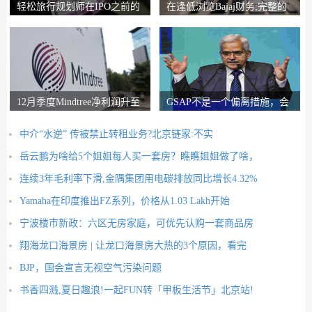
轻松旅行规划师在IPO之前的
在逢低浏览Bajaj财务;完整的
锚索投资者获得2
圈子说，比L＆T
12月季度Mindtree净利润升至
GSAP不是一个偏离措施，会
326.5亿卢比
有更多的前进：RB
中介“水逆” 传被禁止转租业务?北京链家:不实
岳云鹏为啥给5个姐姐每人买一套房？瞧瞧姐姐做了啥，
连续3年毛利率下滑,金隅集团用电碳排放同比增长4.32%
Yamaha在印度推出FZ系列，价格从1.03 Lakh开始
宁波楼市新政：六区无房家庭，可优先认购一套商品房
翔海龙口海景房 | 让龙口海景房大热的3个原因，看完
BJP，国会宣言无视空气污染问题
书香四溅,夏日趣浪!一起FUN转「甲板生活节」北京站!