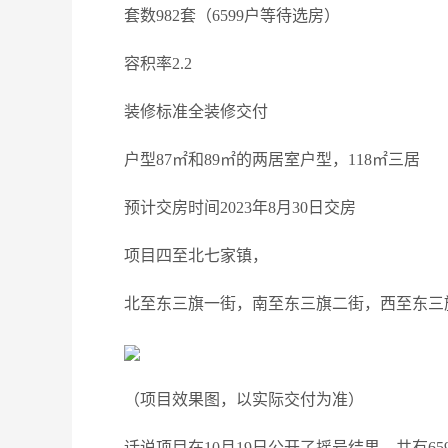
套数982套（6599户等待选房）
容积率2.2
装修标准全装修交付
户型87㎡和89㎡的两居室户型，118㎡三居
预计交房时间2023年8月30日交房
项目四至北七家镇，
北至东三旗一街，南至东三旗二街，西至东三
（项目效果图，以实际交付为准）
话说项目在10月19日公开了摇号结果，共有65