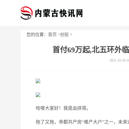
您的位置：
首页
>
创投
>
首付69万起,北五环外
2021-10-28 1
哈喽大家好！我是血拼哥。
拖了又拖，帝都共产房“难产大户”之一，未