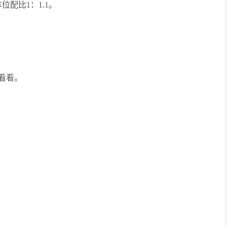
配比1：1.1。
看看。