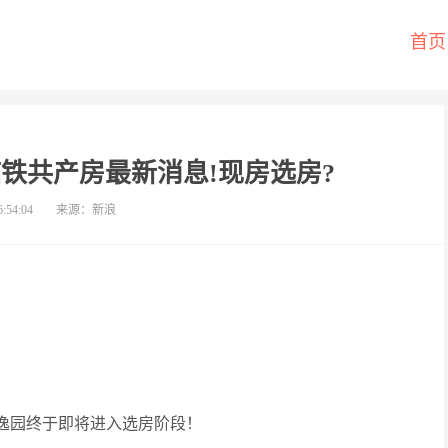
首页
临铁共产房最新消息!现房选房?
6:54:04
来源：新浪
来逸园终于即将进入选房阶段！