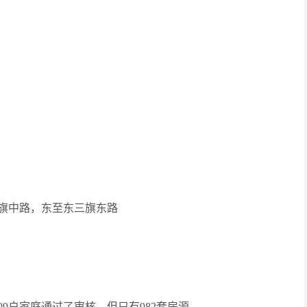
旗中路，东至东三旗东路
99户家庭通过了审核，但只有982套房源。