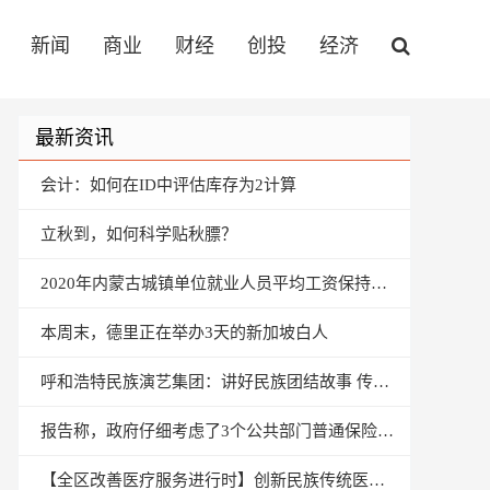
新闻
商业
财经
创投
经济
最新资讯
会计：如何在ID中评估库存为2计算
立秋到，如何科学贴秋膘？
2020年内蒙古城镇单位就业人员平均工资保持平稳增长
本周末，德里正在举办3天的新加坡白人
呼和浩特民族演艺集团：讲好民族团结故事 传递民族团结声音
报告称，政府仔细考虑了3个公共部门普通保险公司的合并
【全区改善医疗服务进行时】创新民族传统医学 妙手仁心服务患者——记包头市蒙医中医