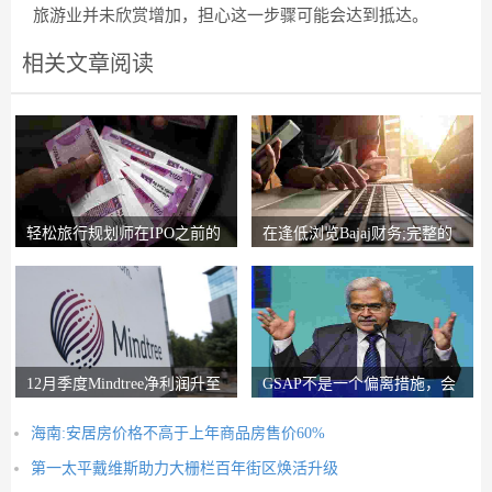
旅游业并未欣赏增加，担心这一步骤可能会达到抵达。
相关文章阅读
轻松旅行规划师在IPO之前的
在逢低浏览Bajaj财务;完整的
锚索投资者获得2
圈子说，比L＆T
12月季度Mindtree净利润升至
GSAP不是一个偏离措施，会
326.5亿卢比
有更多的前进：RB
海南:安居房价格不高于上年商品房售价60%
第一太平戴维斯助力大栅栏百年街区焕活升级