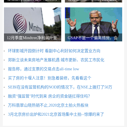
锚索投资者获得2
圈子说，比L＆T
12月季度Mindtree净利润升至
GSAP不是一个偏离措施，会
326.5亿卢比
有更多的前进：RB
环球影城开园倒计时 看副中心利好如何决定置业方向
郑新立谈未来房地产发展机遇:城市更新、农民工市民化
报告称，通过支票的交易点击all-time low
买了房的十堰人注意！别急着装修，先看看这个
SEBI在没有监管机构的NOD的情况下，在NSE上拨打了50万
融资“强监管”时代到来 房企的资金链扛得住吗？
万科翡翠山晓热销不止,2020北京土拍火热板块
3月北京房价出炉和2021北京首场集中土拍--惊爆的来了