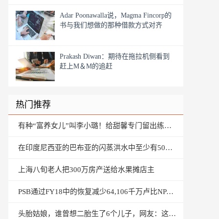
Adar Poonawalla说，Magma Fincorp的
书与我们想做的那种借款方式对齐
Prakash Diwan：期待在拖拉机侧看到
赶上M＆M的追赶
热门推荐
有种“富养女儿”叫李小璐！给甜馨专门留出练舞房
在印度尼西亚的巴布亚的闪蒸洪水中至少有50次杀死
上海八旬老人把300万房产送给水果摊店主
PSB通过FY18中的恢复减少64,106千万卢比NPA：RTI.
头胎姑娘，谁曾想二胎生了6个儿子，网友：这可是6套房啊