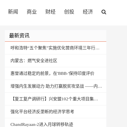
新闻
商业
财经
创投
经济
最新资讯
呼和浩特“五个聚焦”实施优化营商环境三年行动计划
内蒙古：燃气安全进社区
惠誉通过稳定的前景，在'BBB-'保持印度评价
增强内生发展动力 助力打赢脱贫攻坚战 ——内蒙古自治区乌兰察布市商都县扶贫侧记
【复工复产调研行】兴安盟102个重大项目集中开复工
强化平台经济反垄断的经济学思考
ChandRayaan-2进入月球转移轨迹