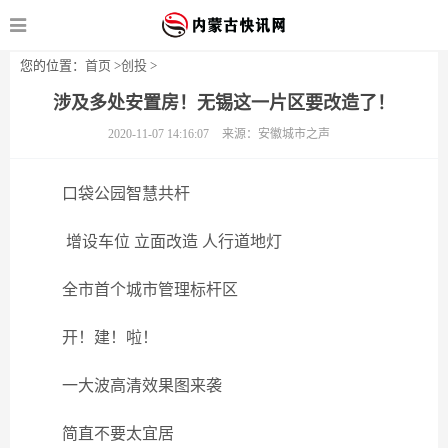
您的位置：
首页
>
创投
>
涉及多处安置房！无锡这一片区要改造了！
2020-11-07 14:16:07
来源：安徽城市之声
口袋公园智慧共杆
增设车位 立面改造 人行道地灯
全市首个城市管理标杆区
开！建！啦！
一大波高清效果图来袭
简直不要太宜居