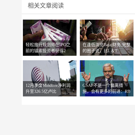
相关文章阅读
轻松旅行规划师在IPO之
在逢低浏览Bajaj财务;完整
前的锚索投资者获得2
的圈子说，比L＆T
12月季度Mindtree净利润
GSAP不是一个偏离措
升至326.5亿卢比
施，会有更多的前进：RB