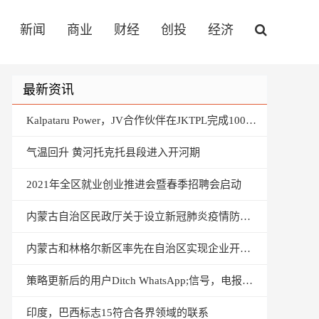
新闻
商业
财经
创投
经济
最新资讯
Kalpataru Power，JV合作伙伴在JKTPL完成100％的股权销售
气温回升 黄河托克托县段进入开河期
2021年全区就业创业推进会暨春季招聘会启动
内蒙古自治区民政厅关于设立新冠肺炎疫情防控捐赠款物管理使用问题投诉举报电话的公告
内蒙古和林格尔新区率先在自治区实现企业开办全程电子化业务
策略更新后的用户Ditch WhatsApp;信号，电报在下载时看到尖峰
印度，巴西标志15符合各界领域的联系