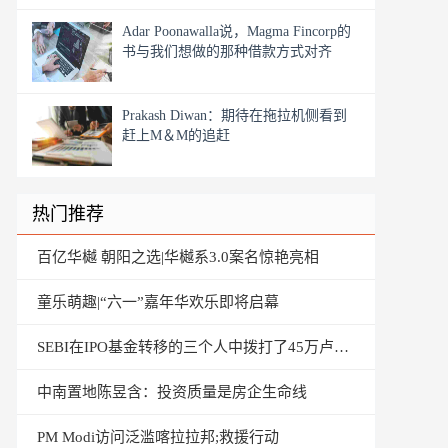
Adar Poonawalla说，Magma Fincorp的
书与我们想做的那种借款方式对齐
Prakash Diwan：期待在拖拉机侧看到
赶上M＆M的追赶
热门推荐
百亿华樾 朝阳之选|华樾系3.0案名惊艳亮相
童乐萌趣|“六一”嘉年华欢乐即将启幕
SEBI在IPO基金转移的三个人中拨打了45万卢比的罚款
中南置地陈昱含：投资质量是房企生命线
PM Modi访问泛滥喀拉拉邦;救援行动