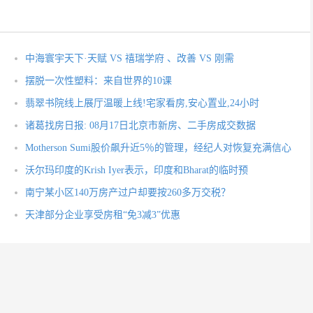
中海寰宇天下·天赋 VS 禧瑞学府 、改善 VS 刚需
摆脱一次性塑料：来自世界的10课
翡翠书院线上展厅温暖上线!宅家看房,安心置业,24小时
诸葛找房日报: 08月17日北京市新房、二手房成交数据
Motherson Sumi股价飙升近5％的管理，经纪人对恢复充满信心
沃尔玛印度的Krish Iyer表示，印度和Bharat的临时预
南宁某小区140万房产过户却要按260多万交税？
天津部分企业享受房租“免3减3”优惠