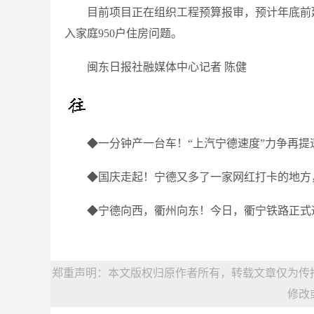
目前项目正在组织工程预算报审，预计年底前
入家庭950户住房问题。
闽东日报社融媒体中心记者 陈健
◆一分钟产一台车！“上汽宁德速度”力争再提
◆国庆走起！宁德又多了一家网红打卡的地方
◆宁德向西，衢州向东！今日，衢宁铁路正式
郑重声明：本文版权归原作者所有，转载文章仅为传
修改