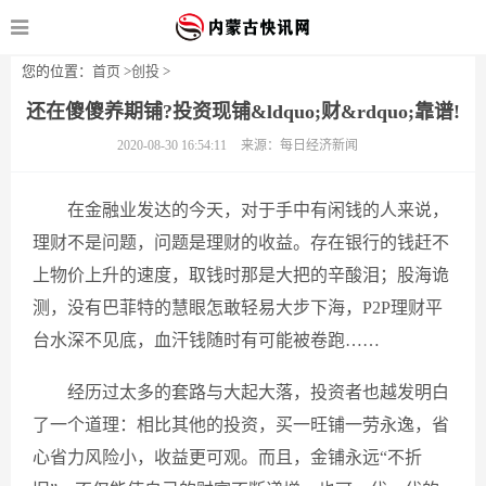
您的位置：
首页
>
创投
>
还在傻傻养期铺?投资现铺&ldquo;财&rdquo;靠谱!
2020-08-30 16:54:11
来源：每日经济新闻
在金融业发达的今天，对于手中有闲钱的人来说，
理财不是问题，问题是理财的收益。存在银行的钱赶不
上物价上升的速度，取钱时那是大把的辛酸泪；股海诡
测，没有巴菲特的慧眼怎敢轻易大步下海，P2P理财平
台水深不见底，血汗钱随时有可能被卷跑……
经历过太多的套路与大起大落，投资者也越发明白
了一个道理：相比其他的投资，买一旺铺一劳永逸，省
心省力风险小，收益更可观。而且，金铺永远“不折