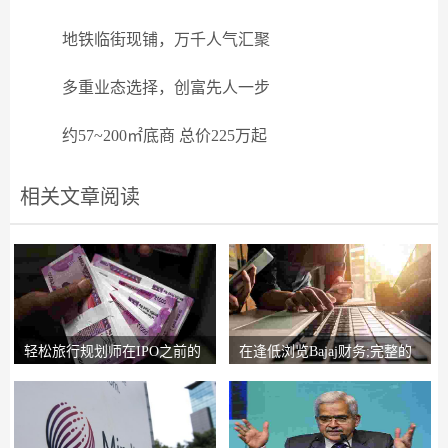
地铁临街现铺，万千人气汇聚
多重业态选择，创富先人一步
约57~200㎡底商 总价225万起
相关文章阅读
轻松旅行规划师在IPO之前的
在逢低浏览Bajaj财务;完整的
锚索投资者获得2
圈子说，比L＆T