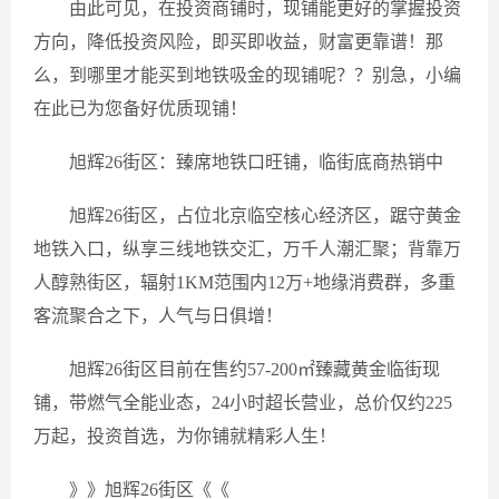
由此可见，在投资商铺时，现铺能更好的掌握投资
方向，降低投资风险，即买即收益，财富更靠谱！那
么，到哪里才能买到地铁吸金的现铺呢？？别急，小编
在此已为您备好优质现铺！
旭辉26街区：臻席地铁口旺铺，临街底商热销中
旭辉26街区，占位北京临空核心经济区，踞守黄金
地铁入口，纵享三线地铁交汇，万千人潮汇聚；背靠万
人醇熟街区，辐射1KM范围内12万+地缘消费群，多重
客流聚合之下，人气与日俱增！
旭辉26街区目前在售约57-200㎡臻藏黄金临街现
铺，带燃气全能业态，24小时超长营业，总价仅约225
万起，投资首选，为你铺就精彩人生！
》》旭辉26街区《《