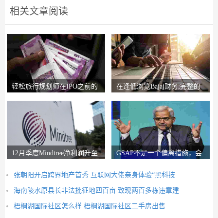
相关文章阅读
轻松旅行规划师在IPO之前的
在逢低浏览Bajaj财务;完整的
锚索投资者获得2
圈子说，比L＆T
12月季度Mindtree净利润升至
GSAP不是一个偏离措施，会
326.5亿卢比
有更多的前进：RB
张朝阳开启跨界地产首秀 互联网大佬亲身体验“黑科技
海南陵水原县长非法批征地四百亩 致现两百多栋违章建
梧桐湖国际社区怎么样 梧桐湖国际社区二手房出售