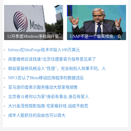
锚索投资者获得2
圈子说，比L＆T
12月季度Mindtree净利润升至
GSAP不是一个偏离措施，会
326.5亿卢比
有更多的前进：RB
Infosys在IdeaForge技术中投入100万美元
房屋维修应该找谁?北京住建委官方指导意见来了
柳岩家装修风格没人“性感”，完全和别人效果不同，人
NPCI否认了Bhim移动应用程序的数据违反
亚马逊印度表示服务推动大型家电销售
北京奋斗者何以为家?身前有事业,身后有家人
大兴金茂悦观影指南:宅家看好戏 战疫不剧荒
成年人能抓住的自由也可以很大