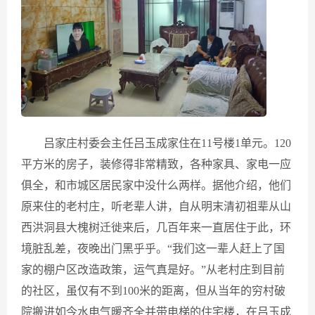
吕家庄村委会主任吕玉成家住在11号楼1单元。120
平方米的房子，装修得非常精致，各种家具、家电一应
俱全，和市城区居民家中没什么两样。据他介绍，他们
原来住的老村庄，听老辈人讲，自从明末清初祖辈从山
西洪洞县大槐树迁徙来后，几百年来一直居住于此，环
境脏乱差，夜晚出门黑乎乎。“我们这一辈人赶上了国
家的棚户区改造政策，运气真是好。”从老村庄到目前
的社区，虽仅有不到100米的距离，但从当年的穷村破
院搬进如今水电气暖齐全并带电梯的住宅楼，在吕玉成