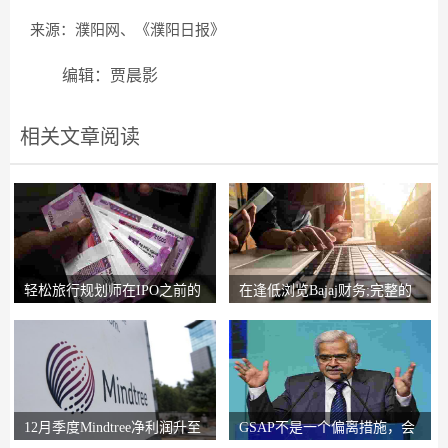
来源：濮阳网、《濮阳日报》
编辑：贾晨影
相关文章阅读
轻松旅行规划师在IPO之前的
在逢低浏览Bajaj财务;完整的
锚索投资者获得2
圈子说，比L＆T
12月季度Mindtree净利润升至
GSAP不是一个偏离措施，会
326.5亿卢比
有更多的前进：RB