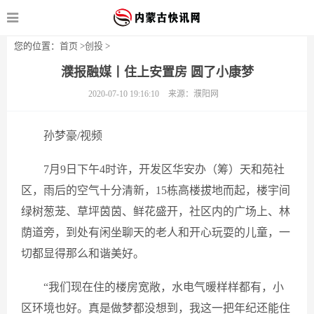
您的位置：
首页
>
创投
>
濮报融媒丨住上安置房 圆了小康梦
2020-07-10 19:16:10
来源：濮阳网
孙梦豪/视频
7月9日下午4时许，开发区华安办（筹）天和苑社
区，雨后的空气十分清新，15栋高楼拔地而起，楼宇间
绿树葱茏、草坪茵茵、鲜花盛开，社区内的广场上、林
荫道旁，到处有闲坐聊天的老人和开心玩耍的儿童，一
切都显得那么和谐美好。
“我们现在住的楼房宽敞，水电气暖样样都有，小
区环境也好。真是做梦都没想到，我这一把年纪还能住